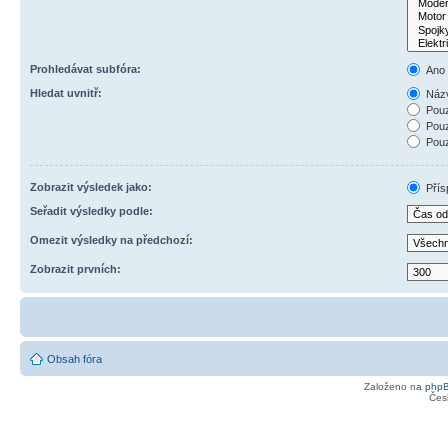
Prohledávat subfóra:
Ano
Hledat uvnitř:
Názv
Pouz
Pouz
Pouz
Zobrazit výsledek jako:
Přís
Seřadit výsledky podle:
Omezit výsledky na předchozí:
Zobrazit prvních:
Obsah fóra
Založeno na
php
Čes