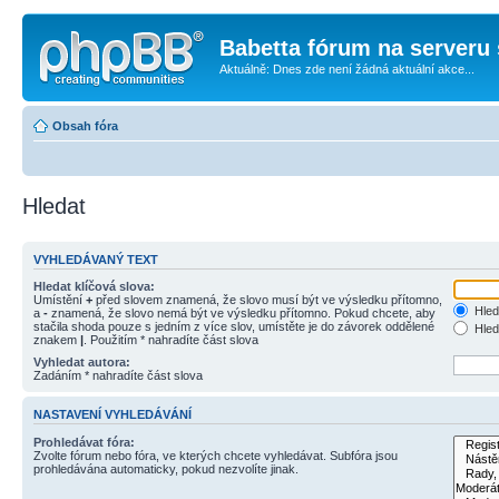
Babetta fórum na serveru 
Aktuálně: Dnes zde není žádná aktuální akce...
Obsah fóra
Hledat
VYHLEDÁVANÝ TEXT
Hledat klíčová slova:
Umístění
+
před slovem znamená, že slovo musí být ve výsledku přítomno,
Hled
a
-
znamená, že slovo nemá být ve výsledku přítomno. Pokud chcete, aby
stačila shoda pouze s jedním z více slov, umístěte je do závorek oddělené
Hled
znakem
|
. Použitím * nahradíte část slova
Vyhledat autora:
Zadáním * nahradíte část slova
NASTAVENÍ VYHLEDÁVÁNÍ
Prohledávat fóra:
Zvolte fórum nebo fóra, ve kterých chcete vyhledávat. Subfóra jsou
prohledávána automaticky, pokud nezvolíte jinak.