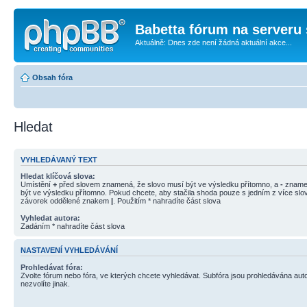
Babetta fórum na serveru 
Aktuálně: Dnes zde není žádná aktuální akce...
Obsah fóra
Hledat
VYHLEDÁVANÝ TEXT
Hledat klíčová slova:
Umístění
+
před slovem znamená, že slovo musí být ve výsledku přítomno, a
-
znamen
být ve výsledku přítomno. Pokud chcete, aby stačila shoda pouze s jedním z více slov
závorek oddělené znakem
|
. Použitím * nahradíte část slova
Vyhledat autora:
Zadáním * nahradíte část slova
NASTAVENÍ VYHLEDÁVÁNÍ
Prohledávat fóra:
Zvolte fórum nebo fóra, ve kterých chcete vyhledávat. Subfóra jsou prohledávána aut
nezvolíte jinak.