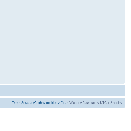
Tým
•
Smazat všechny cookies z fóra
• Všechny časy jsou v UTC + 2 hodiny