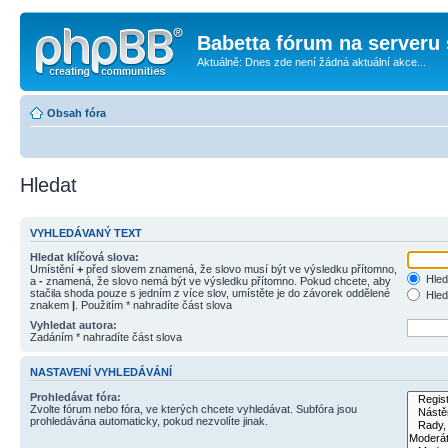
Babetta fórum na serveru 
Aktuálně: Dnes zde není žádná aktuální akce...
Obsah fóra
Hledat
VYHLEDÁVANÝ TEXT
Hledat klíčová slova:
Umístění
+
před slovem znamená, že slovo musí být ve výsledku přítomno,
Hled
a
-
znamená, že slovo nemá být ve výsledku přítomno. Pokud chcete, aby
stačila shoda pouze s jedním z více slov, umístěte je do závorek oddělené
Hled
znakem
|
. Použitím * nahradíte část slova
Vyhledat autora:
Zadáním * nahradíte část slova
NASTAVENÍ VYHLEDÁVÁNÍ
Prohledávat fóra:
Zvolte fórum nebo fóra, ve kterých chcete vyhledávat. Subfóra jsou
prohledávána automaticky, pokud nezvolíte jinak.