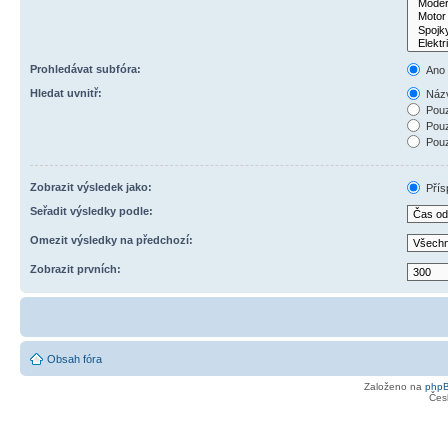
Prohledávat subfóra:
Ano
Hledat uvnitř:
Názv
Pouz
Pouz
Pouz
Zobrazit výsledek jako:
Přís
Seřadit výsledky podle:
Omezit výsledky na předchozí:
Zobrazit prvních:
Obsah fóra
Založeno na
php
Čes