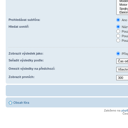
Prohledávat subfóra:
Ano
Hledat uvnitř:
Názv
Pouz
Pouz
Pouz
Zobrazit výsledek jako:
Přís
Seřadit výsledky podle:
Omezit výsledky na předchozí:
Zobrazit prvních:
Obsah fóra
Založeno na
php
Čes