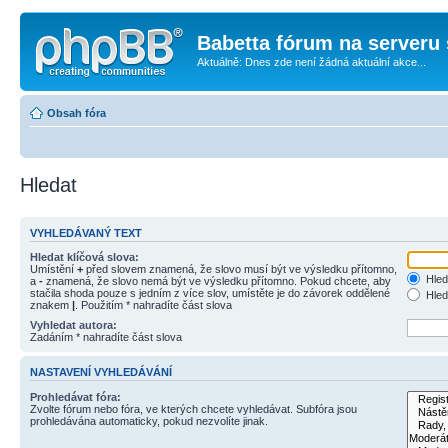
Babetta fórum na serveru 
Aktuálně: Dnes zde není žádná aktuální akce...
Obsah fóra
Hledat
VYHLEDÁVANÝ TEXT
Hledat klíčová slova:
Umístění
+
před slovem znamená, že slovo musí být ve výsledku přítomno,
Hled
a
-
znamená, že slovo nemá být ve výsledku přítomno. Pokud chcete, aby
stačila shoda pouze s jedním z více slov, umístěte je do závorek oddělené
Hled
znakem
|
. Použitím * nahradíte část slova
Vyhledat autora:
Zadáním * nahradíte část slova
NASTAVENÍ VYHLEDÁVÁNÍ
Prohledávat fóra:
Zvolte fórum nebo fóra, ve kterých chcete vyhledávat. Subfóra jsou
prohledávána automaticky, pokud nezvolíte jinak.