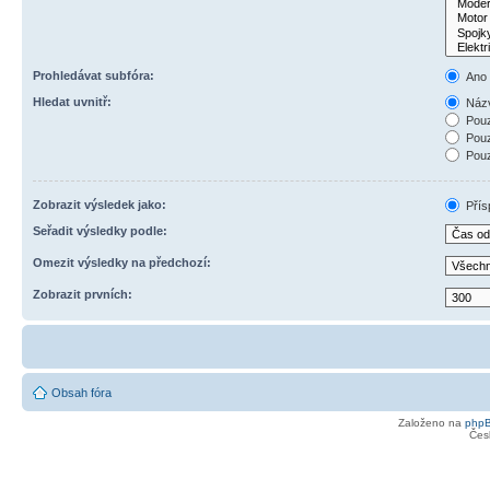
Prohledávat subfóra:
Ano
Hledat uvnitř:
Názv
Pouz
Pouz
Pouz
Zobrazit výsledek jako:
Přís
Seřadit výsledky podle:
Omezit výsledky na předchozí:
Zobrazit prvních:
Obsah fóra
Založeno na
php
Čes