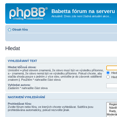
Babetta fórum na serveru 
Aktuálně: Dnes zde není žádná aktuální akce...
Obsah fóra
Hledat
VYHLEDÁVANÝ TEXT
Hledat klíčová slova:
Umístění
+
před slovem znamená, že slovo musí být ve výsledku přítomno,
Hled
a
-
znamená, že slovo nemá být ve výsledku přítomno. Pokud chcete, aby
stačila shoda pouze s jedním z více slov, umístěte je do závorek oddělené
Hled
znakem
|
. Použitím * nahradíte část slova
Vyhledat autora:
Zadáním * nahradíte část slova
NASTAVENÍ VYHLEDÁVÁNÍ
Prohledávat fóra:
Zvolte fórum nebo fóra, ve kterých chcete vyhledávat. Subfóra jsou
prohledávána automaticky, pokud nezvolíte jinak.