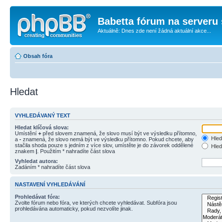
Babetta fórum na serveru 
Aktuálně: Dnes zde není žádná aktuální akce...
Obsah fóra
Hledat
VYHLEDÁVANÝ TEXT
Hledat klíčová slova:
Umístění
+
před slovem znamená, že slovo musí být ve výsledku přítomno,
Hled
a
-
znamená, že slovo nemá být ve výsledku přítomno. Pokud chcete, aby
stačila shoda pouze s jedním z více slov, umístěte je do závorek oddělené
Hled
znakem
|
. Použitím * nahradíte část slova
Vyhledat autora:
Zadáním * nahradíte část slova
NASTAVENÍ VYHLEDÁVÁNÍ
Prohledávat fóra:
Zvolte fórum nebo fóra, ve kterých chcete vyhledávat. Subfóra jsou
prohledávána automaticky, pokud nezvolíte jinak.