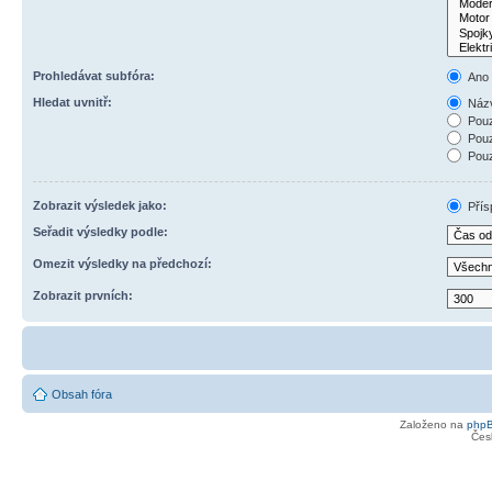
Prohledávat subfóra:
Ano
Hledat uvnitř:
Názv
Pouz
Pouz
Pouz
Zobrazit výsledek jako:
Přís
Seřadit výsledky podle:
Omezit výsledky na předchozí:
Zobrazit prvních:
Obsah fóra
Založeno na
php
Čes