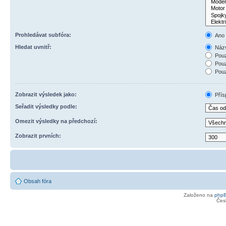
Prohledávat subfóra:
Ano
Hledat uvnitř:
Názv
Pouz
Pouz
Pouz
Zobrazit výsledek jako:
Přís
Seřadit výsledky podle:
Omezit výsledky na předchozí:
Zobrazit prvních:
Obsah fóra
Založeno na
php
Čes