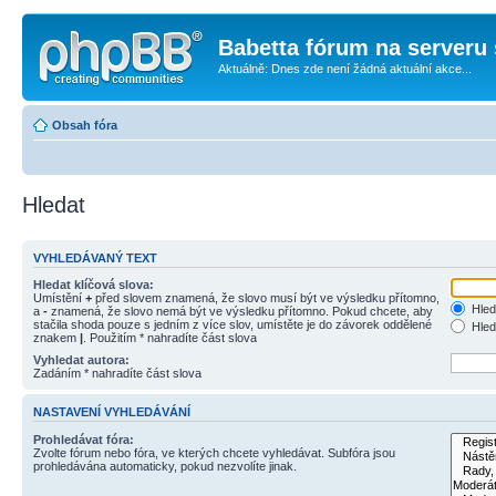
Babetta fórum na serveru 
Aktuálně: Dnes zde není žádná aktuální akce...
Obsah fóra
Hledat
VYHLEDÁVANÝ TEXT
Hledat klíčová slova:
Umístění
+
před slovem znamená, že slovo musí být ve výsledku přítomno,
Hled
a
-
znamená, že slovo nemá být ve výsledku přítomno. Pokud chcete, aby
stačila shoda pouze s jedním z více slov, umístěte je do závorek oddělené
Hled
znakem
|
. Použitím * nahradíte část slova
Vyhledat autora:
Zadáním * nahradíte část slova
NASTAVENÍ VYHLEDÁVÁNÍ
Prohledávat fóra:
Zvolte fórum nebo fóra, ve kterých chcete vyhledávat. Subfóra jsou
prohledávána automaticky, pokud nezvolíte jinak.