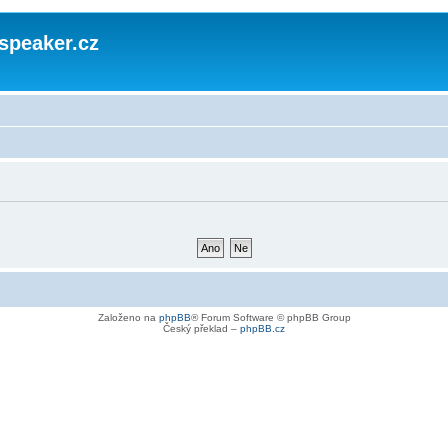
speaker.cz
Založeno na
phpBB
® Forum Software © phpBB Group
Český překlad –
phpBB.cz