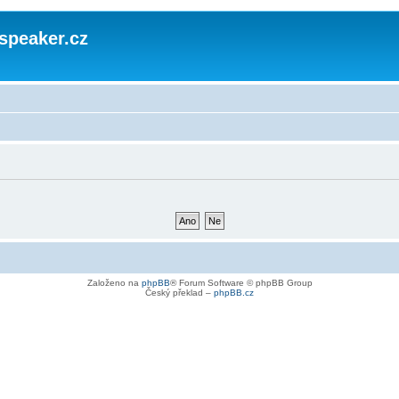
speaker.cz
Založeno na
phpBB
® Forum Software © phpBB Group
Český překlad –
phpBB.cz