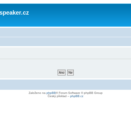
speaker.cz
Založeno na
phpBB
® Forum Software © phpBB Group
Český překlad –
phpBB.cz