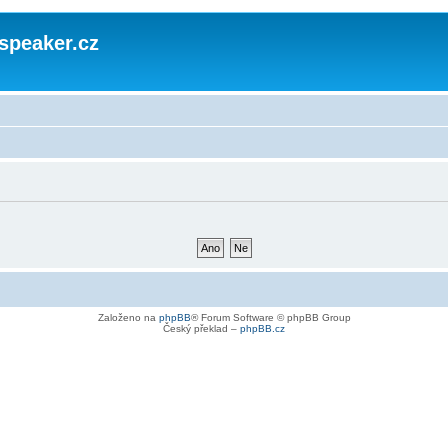
speaker.cz
Založeno na
phpBB
® Forum Software © phpBB Group
Český překlad –
phpBB.cz