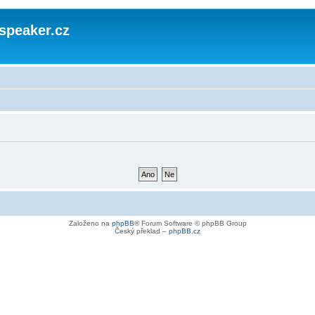
speaker.cz
Založeno na
phpBB
® Forum Software © phpBB Group
Český překlad –
phpBB.cz