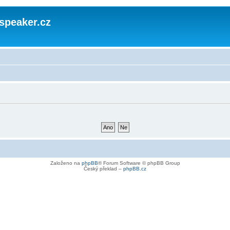
speaker.cz
Založeno na
phpBB
® Forum Software © phpBB Group
Český překlad –
phpBB.cz