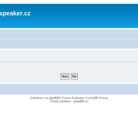
speaker.cz
Založeno na
phpBB
® Forum Software © phpBB Group
Český překlad –
phpBB.cz