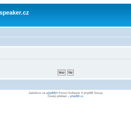
speaker.cz
Založeno na
phpBB
® Forum Software © phpBB Group
Český překlad –
phpBB.cz