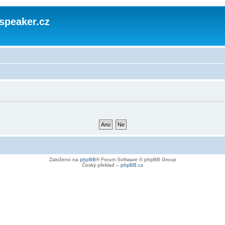
speaker.cz
Založeno na
phpBB
® Forum Software © phpBB Group
Český překlad –
phpBB.cz