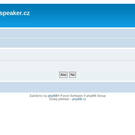
speaker.cz
Založeno na
phpBB
® Forum Software © phpBB Group
Český překlad –
phpBB.cz