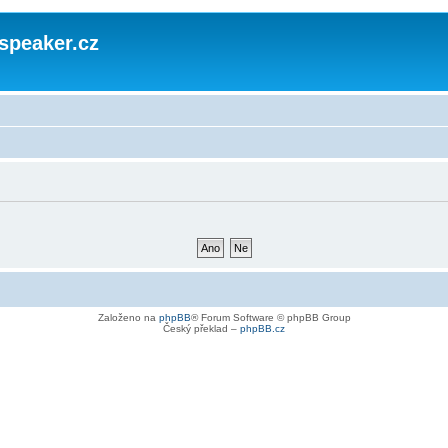
speaker.cz
Založeno na
phpBB
® Forum Software © phpBB Group
Český překlad –
phpBB.cz