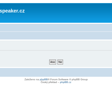
speaker.cz
Založeno na
phpBB
® Forum Software © phpBB Group
Český překlad –
phpBB.cz