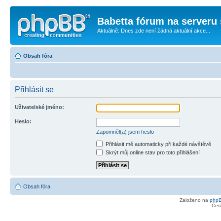
Babetta fórum na serveru 
Aktuálně: Dnes zde není žádná aktuální akce...
Obsah fóra
Přihlásit se
Uživatelské jméno:
Heslo:
Zapomněl(a) jsem heslo
Přihlásit mě automaticky při každé návštěvě
Skrýt můj online stav pro toto přihlášení
Obsah fóra
Založeno na
php
Čes