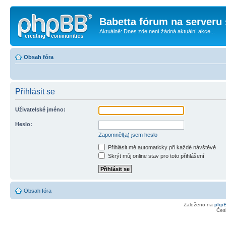
Babetta fórum na serveru 
Aktuálně: Dnes zde není žádná aktuální akce...
Obsah fóra
Přihlásit se
Uživatelské jméno:
Heslo:
Zapomněl(a) jsem heslo
Přihlásit mě automaticky při každé návštěvě
Skrýt můj online stav pro toto přihlášení
Obsah fóra
Založeno na
php
Čes