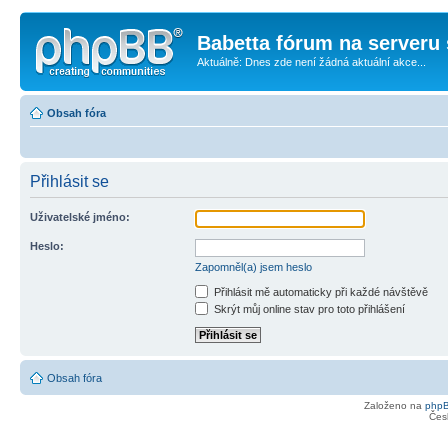
Babetta fórum na serveru 
Aktuálně: Dnes zde není žádná aktuální akce...
Obsah fóra
Přihlásit se
Uživatelské jméno:
Heslo:
Zapomněl(a) jsem heslo
Přihlásit mě automaticky při každé návštěvě
Skrýt můj online stav pro toto přihlášení
Obsah fóra
Založeno na
php
Čes