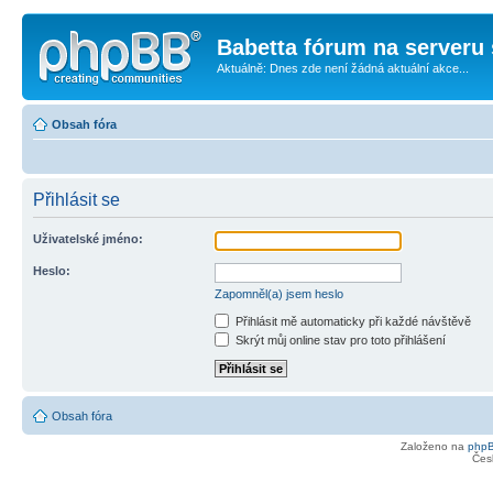
Babetta fórum na serveru 
Aktuálně: Dnes zde není žádná aktuální akce...
Obsah fóra
Přihlásit se
Uživatelské jméno:
Heslo:
Zapomněl(a) jsem heslo
Přihlásit mě automaticky při každé návštěvě
Skrýt můj online stav pro toto přihlášení
Obsah fóra
Založeno na
php
Čes