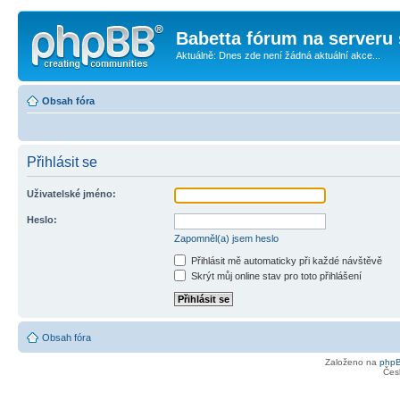
Babetta fórum na serveru 
Aktuálně: Dnes zde není žádná aktuální akce...
Obsah fóra
Přihlásit se
Uživatelské jméno:
Heslo:
Zapomněl(a) jsem heslo
Přihlásit mě automaticky při každé návštěvě
Skrýt můj online stav pro toto přihlášení
Obsah fóra
Založeno na
php
Čes