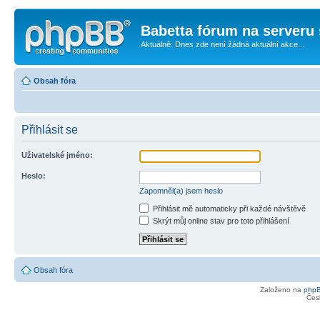
Babetta fórum na serveru 
Aktuálně: Dnes zde není žádná aktuální akce...
Obsah fóra
Přihlásit se
Uživatelské jméno:
Heslo:
Zapomněl(a) jsem heslo
Přihlásit mě automaticky při každé návštěvě
Skrýt můj online stav pro toto přihlášení
Obsah fóra
Založeno na
php
Čes