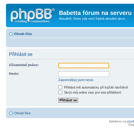
Babetta fórum na serveru 
Aktuálně: Dnes zde není žádná aktuální akce...
Obsah fóra
Přihlásit se
Uživatelské jméno:
Heslo:
Zapomněl(a) jsem heslo
Přihlásit mě automaticky při každé návštěvě
Skrýt můj online stav pro toto přihlášení
Obsah fóra
Založeno na
php
Čes