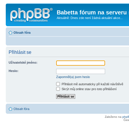
Babetta fórum na serveru 
Aktuálně: Dnes zde není žádná aktuální akce...
Obsah fóra
Přihlásit se
Uživatelské jméno:
Heslo:
Zapomněl(a) jsem heslo
Přihlásit mě automaticky při každé návštěvě
Skrýt můj online stav pro toto přihlášení
Obsah fóra
Založeno na
php
Čes