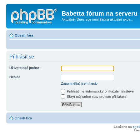
Babetta fórum na serveru 
Aktuálně: Dnes zde není žádná aktuální akce...
Obsah fóra
Přihlásit se
Uživatelské jméno:
Heslo:
Zapomněl(a) jsem heslo
Přihlásit mě automaticky při každé návštěvě
Skrýt můj online stav pro toto přihlášení
Obsah fóra
Založeno na
php
Čes