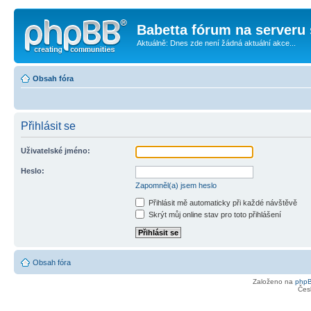
Babetta fórum na serveru 
Aktuálně: Dnes zde není žádná aktuální akce...
Obsah fóra
Přihlásit se
Uživatelské jméno:
Heslo:
Zapomněl(a) jsem heslo
Přihlásit mě automaticky při každé návštěvě
Skrýt můj online stav pro toto přihlášení
Obsah fóra
Založeno na
php
Čes