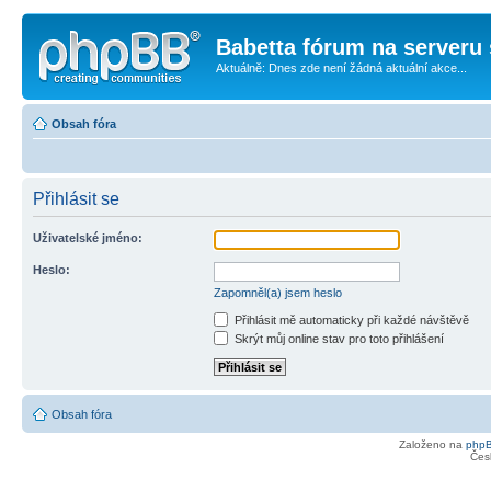
Babetta fórum na serveru 
Aktuálně: Dnes zde není žádná aktuální akce...
Obsah fóra
Přihlásit se
Uživatelské jméno:
Heslo:
Zapomněl(a) jsem heslo
Přihlásit mě automaticky při každé návštěvě
Skrýt můj online stav pro toto přihlášení
Obsah fóra
Založeno na
php
Čes