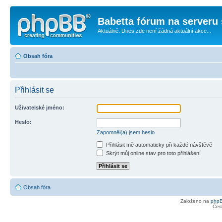
Babetta fórum na serveru 
Aktuálně: Dnes zde není žádná aktuální akce...
Obsah fóra
Přihlásit se
Uživatelské jméno:
Heslo:
Zapomněl(a) jsem heslo
Přihlásit mě automaticky při každé návštěvě
Skrýt můj online stav pro toto přihlášení
Obsah fóra
Založeno na
php
Čes