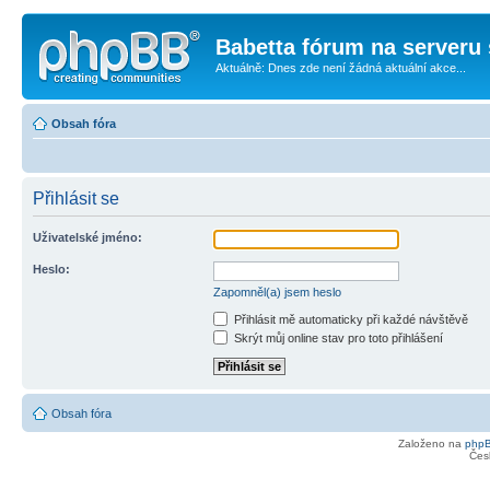
Babetta fórum na serveru 
Aktuálně: Dnes zde není žádná aktuální akce...
Obsah fóra
Přihlásit se
Uživatelské jméno:
Heslo:
Zapomněl(a) jsem heslo
Přihlásit mě automaticky při každé návštěvě
Skrýt můj online stav pro toto přihlášení
Obsah fóra
Založeno na
php
Čes