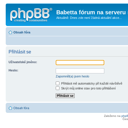
Babetta fórum na serveru 
Aktuálně: Dnes zde není žádná aktuální akce...
Obsah fóra
Přihlásit se
Uživatelské jméno:
Heslo:
Zapomněl(a) jsem heslo
Přihlásit mě automaticky při každé návštěvě
Skrýt můj online stav pro toto přihlášení
Obsah fóra
Založeno na
php
Čes