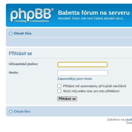
Babetta fórum na serveru 
Aktuálně: Dnes zde není žádná aktuální akce...
Obsah fóra
Přihlásit se
Uživatelské jméno:
Heslo:
Zapomněl(a) jsem heslo
Přihlásit mě automaticky při každé návštěvě
Skrýt můj online stav pro toto přihlášení
Obsah fóra
Založeno na
php
Čes