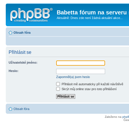
Babetta fórum na serveru 
Aktuálně: Dnes zde není žádná aktuální akce...
Obsah fóra
Přihlásit se
Uživatelské jméno:
Heslo:
Zapomněl(a) jsem heslo
Přihlásit mě automaticky při každé návštěvě
Skrýt můj online stav pro toto přihlášení
Obsah fóra
Založeno na
php
Čes