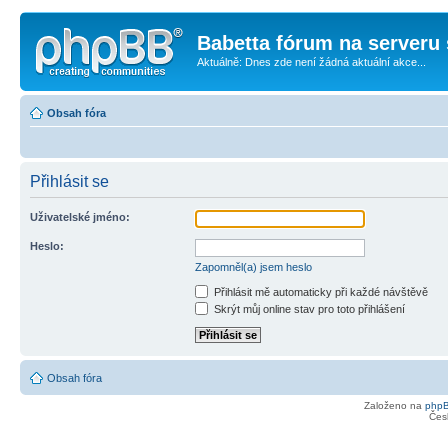
Babetta fórum na serveru 
Aktuálně: Dnes zde není žádná aktuální akce...
Obsah fóra
Přihlásit se
Uživatelské jméno:
Heslo:
Zapomněl(a) jsem heslo
Přihlásit mě automaticky při každé návštěvě
Skrýt můj online stav pro toto přihlášení
Obsah fóra
Založeno na
php
Čes