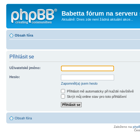
Babetta fórum na serveru 
Aktuálně: Dnes zde není žádná aktuální akce...
Obsah fóra
Přihlásit se
Uživatelské jméno:
Heslo:
Zapomněl(a) jsem heslo
Přihlásit mě automaticky při každé návštěvě
Skrýt můj online stav pro toto přihlášení
Obsah fóra
Založeno na
php
Čes