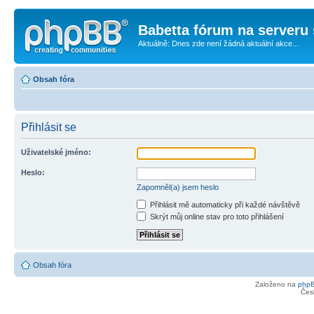
Babetta fórum na serveru 
Aktuálně: Dnes zde není žádná aktuální akce...
Obsah fóra
Přihlásit se
Uživatelské jméno:
Heslo:
Zapomněl(a) jsem heslo
Přihlásit mě automaticky při každé návštěvě
Skrýt můj online stav pro toto přihlášení
Obsah fóra
Založeno na
php
Čes