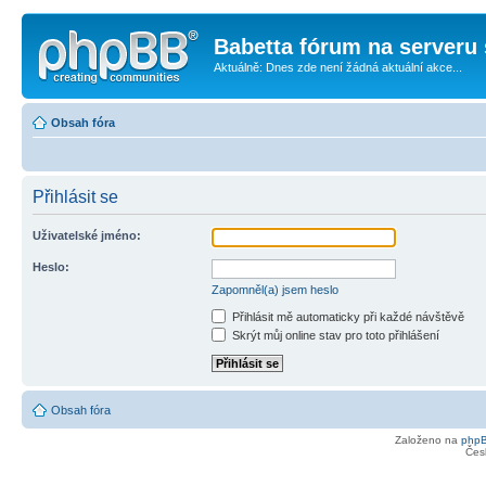
Babetta fórum na serveru 
Aktuálně: Dnes zde není žádná aktuální akce...
Obsah fóra
Přihlásit se
Uživatelské jméno:
Heslo:
Zapomněl(a) jsem heslo
Přihlásit mě automaticky při každé návštěvě
Skrýt můj online stav pro toto přihlášení
Obsah fóra
Založeno na
php
Čes