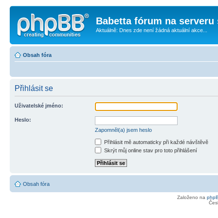
Babetta fórum na serveru 
Aktuálně: Dnes zde není žádná aktuální akce...
Obsah fóra
Přihlásit se
Uživatelské jméno:
Heslo:
Zapomněl(a) jsem heslo
Přihlásit mě automaticky při každé návštěvě
Skrýt můj online stav pro toto přihlášení
Obsah fóra
Založeno na
php
Čes