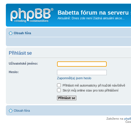
Babetta fórum na serveru 
Aktuálně: Dnes zde není žádná aktuální akce...
Obsah fóra
Přihlásit se
Uživatelské jméno:
Heslo:
Zapomněl(a) jsem heslo
Přihlásit mě automaticky při každé návštěvě
Skrýt můj online stav pro toto přihlášení
Obsah fóra
Založeno na
php
Čes