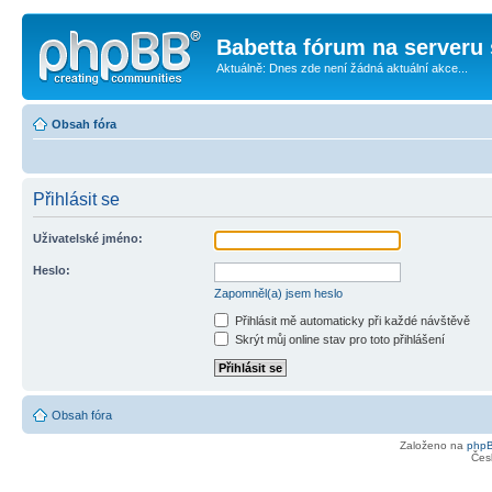
Babetta fórum na serveru 
Aktuálně: Dnes zde není žádná aktuální akce...
Obsah fóra
Přihlásit se
Uživatelské jméno:
Heslo:
Zapomněl(a) jsem heslo
Přihlásit mě automaticky při každé návštěvě
Skrýt můj online stav pro toto přihlášení
Obsah fóra
Založeno na
php
Čes