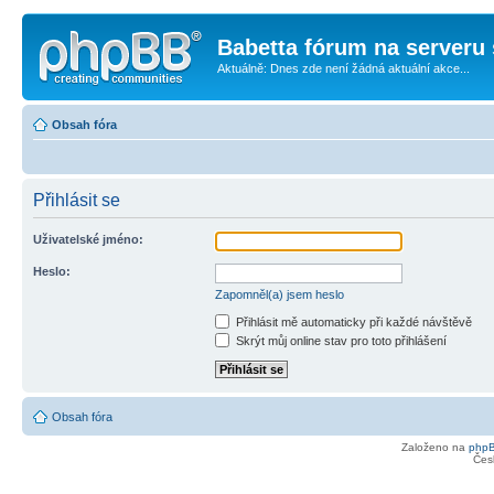
Babetta fórum na serveru 
Aktuálně: Dnes zde není žádná aktuální akce...
Obsah fóra
Přihlásit se
Uživatelské jméno:
Heslo:
Zapomněl(a) jsem heslo
Přihlásit mě automaticky při každé návštěvě
Skrýt můj online stav pro toto přihlášení
Obsah fóra
Založeno na
php
Čes