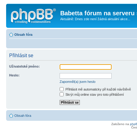
Babetta fórum na serveru 
Aktuálně: Dnes zde není žádná aktuální akce...
Obsah fóra
Přihlásit se
Uživatelské jméno:
Heslo:
Zapomněl(a) jsem heslo
Přihlásit mě automaticky při každé návštěvě
Skrýt můj online stav pro toto přihlášení
Obsah fóra
Založeno na
php
Čes