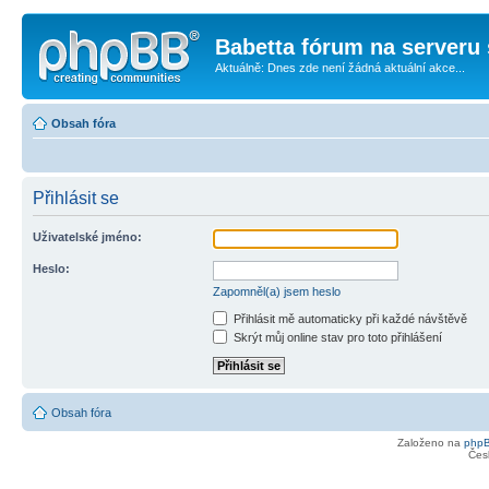
Babetta fórum na serveru 
Aktuálně: Dnes zde není žádná aktuální akce...
Obsah fóra
Přihlásit se
Uživatelské jméno:
Heslo:
Zapomněl(a) jsem heslo
Přihlásit mě automaticky při každé návštěvě
Skrýt můj online stav pro toto přihlášení
Obsah fóra
Založeno na
php
Čes