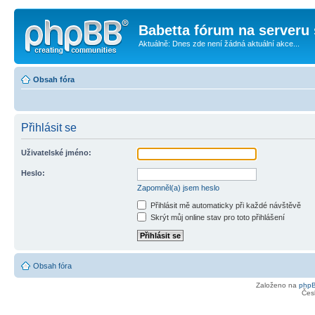
Babetta fórum na serveru 
Aktuálně: Dnes zde není žádná aktuální akce...
Obsah fóra
Přihlásit se
Uživatelské jméno:
Heslo:
Zapomněl(a) jsem heslo
Přihlásit mě automaticky při každé návštěvě
Skrýt můj online stav pro toto přihlášení
Obsah fóra
Založeno na
php
Čes