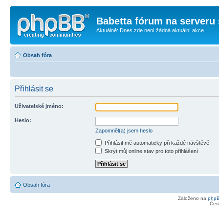
Babetta fórum na serveru 
Aktuálně: Dnes zde není žádná aktuální akce...
Obsah fóra
Přihlásit se
Uživatelské jméno:
Heslo:
Zapomněl(a) jsem heslo
Přihlásit mě automaticky při každé návštěvě
Skrýt můj online stav pro toto přihlášení
Obsah fóra
Založeno na
php
Čes