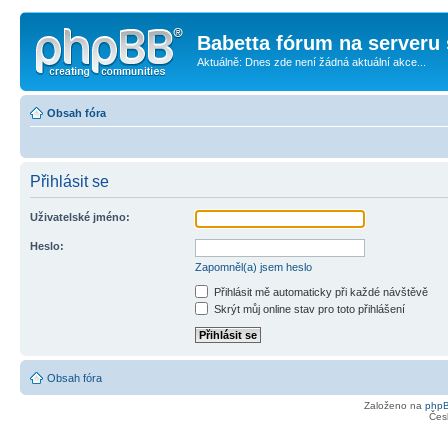
Babetta fórum na serveru 
Aktuálně: Dnes zde není žádná aktuální akce...
Obsah fóra
Přihlásit se
Uživatelské jméno:
Heslo:
Zapomněl(a) jsem heslo
Přihlásit mě automaticky při každé návštěvě
Skrýt můj online stav pro toto přihlášení
Obsah fóra
Založeno na
php
Čes