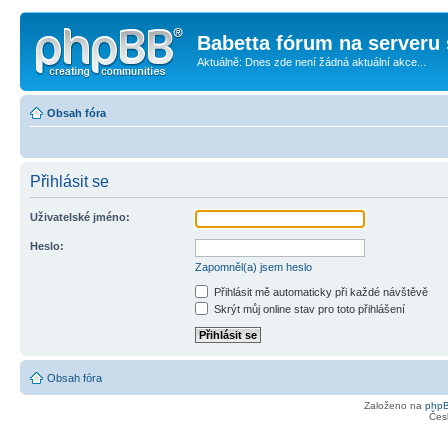
Babetta fórum na serveru 
Aktuálně: Dnes zde není žádná aktuální akce...
Obsah fóra
Přihlásit se
Uživatelské jméno:
Heslo:
Zapomněl(a) jsem heslo
Přihlásit mě automaticky při každé návštěvě
Skrýt můj online stav pro toto přihlášení
Obsah fóra
Založeno na
php
Čes