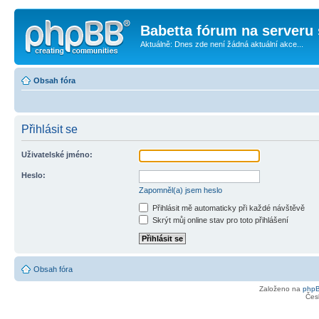
Babetta fórum na serveru 
Aktuálně: Dnes zde není žádná aktuální akce...
Obsah fóra
Přihlásit se
Uživatelské jméno:
Heslo:
Zapomněl(a) jsem heslo
Přihlásit mě automaticky při každé návštěvě
Skrýt můj online stav pro toto přihlášení
Obsah fóra
Založeno na
php
Čes